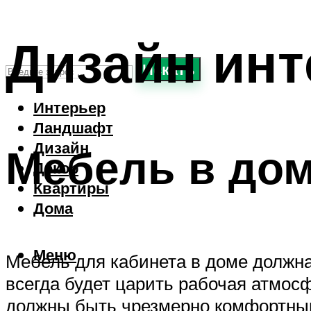
Дизайн ин
Искать
Интерьер
Ландшафт
Дизайн
Мебель в до
Декор
Квартиры
Дома
Меню
Мебель для кабинета в доме должна 
всегда будет царить рабочая атмос
должны быть чрезмерно комфортными