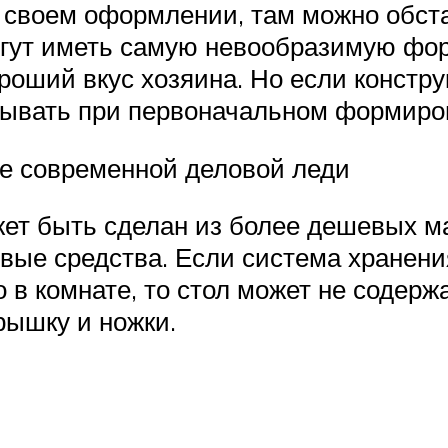
 своем оформлении, там можно обста
огут иметь самую невообразимую фор
оший вкус хозяина. Но если констру
тывать при первоначальном формиро
те современной деловой леди
жет быть сделан из более дешевых м
ые средства. Если система хранени
в комнате, то стол может не содерж
рышку и ножки.