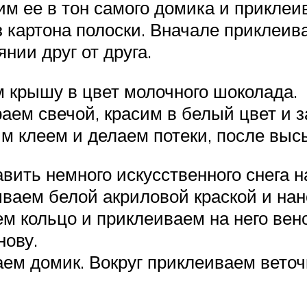
им ее в тон самого домика и приклеи
картона полоски. Вначале приклеива
нии друг от друга.
 крышу в цвет молочного шоколада.
раем свечой, красим в белый цвет и
м клеем и делаем потеки, после вы
авить немного искусственного снега н
аем белой акриловой краской и нано
м кольцо и приклеиваем на него вено
нову.
ем домик. Вокруг приклеиваем веточк