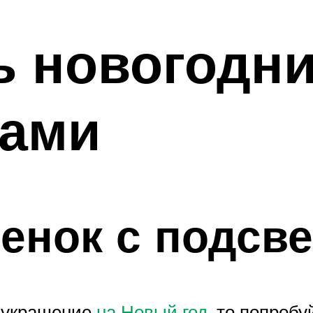
ь новогодни
ками
енок с подсве
е украшение
на Новый год
, то попробу