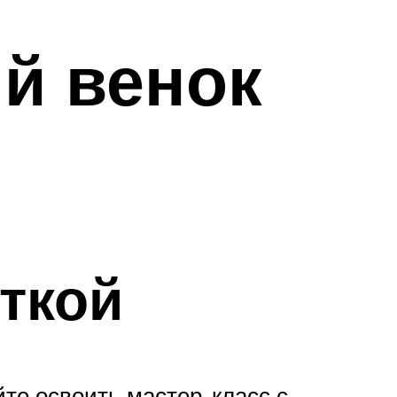
й венок
ткой
йте освоить мастер-класс с