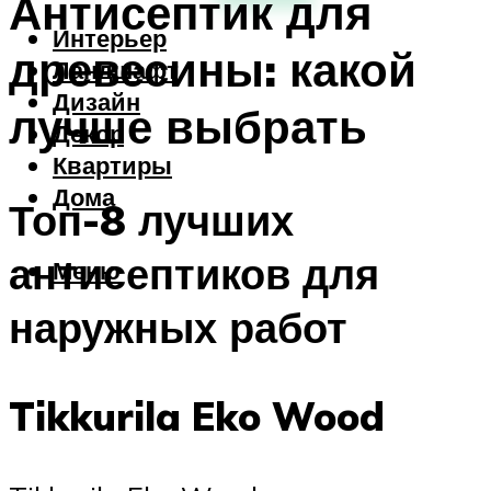
Антисептик для
Интерьер
древесины: какой
Ландшафт
Дизайн
лучше выбрать
Декор
Квартиры
Дома
Топ-8 лучших
антисептиков для
Меню
наружных работ
Tikkurila Eko Wood