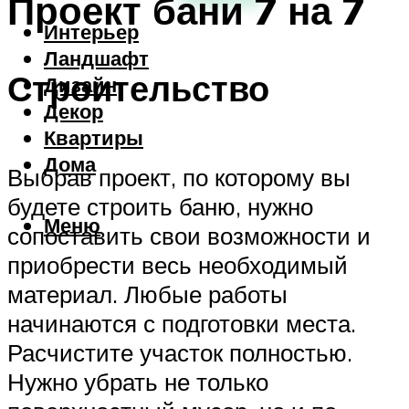
Проект бани 7 на 7
Интерьер
Ландшафт
Строительство
Дизайн
Декор
Квартиры
Дома
Выбрав проект, по которому вы
будете строить баню, нужно
Меню
сопоставить свои возможности и
приобрести весь необходимый
материал. Любые работы
начинаются с подготовки места.
Расчистите участок полностью.
Нужно убрать не только