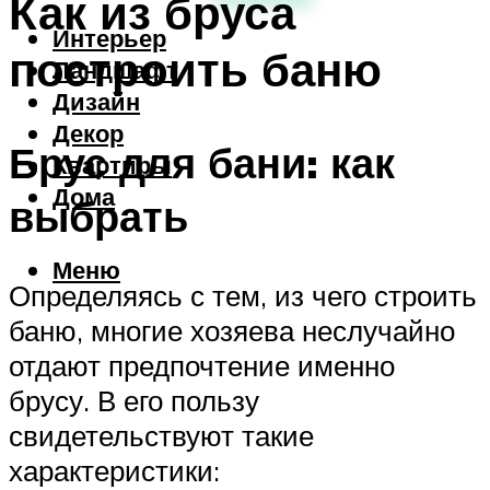
Как из бруса
Интерьер
построить баню
Ландшафт
Дизайн
Декор
Брус для бани: как
Квартиры
Дома
выбрать
Меню
Определяясь с тем, из чего строить
баню, многие хозяева неслучайно
отдают предпочтение именно
брусу. В его пользу
свидетельствуют такие
характеристики: