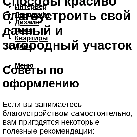
Способы красиво
Интерьер
благоустроить свой
Ландшафт
Дизайн
дачный и
Декор
Квартиры
загородный участок
Дома
Меню
Советы по
оформлению
Если вы занимаетесь
благоустройством самостоятельно,
вам пригодятся некоторые
полезные рекомендации: