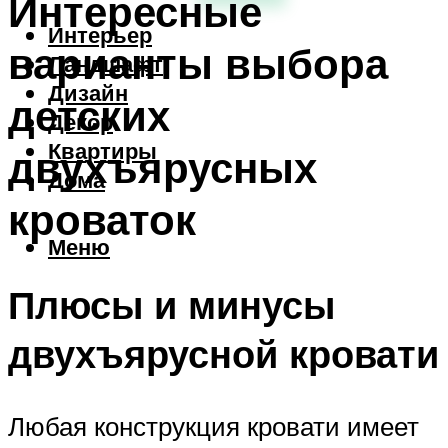
Интересные
Интерьер
варианты выбора
Ландшафт
Дизайн
детских
Декор
Квартиры
двухъярусных
Дома
кроваток
Меню
Плюсы и минусы
двухъярусной кровати
Любая конструкция кровати имеет