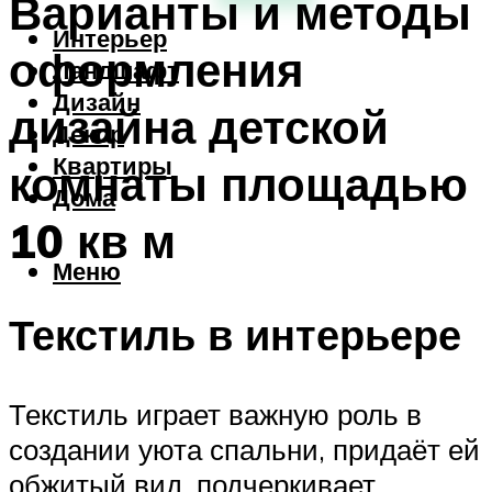
Варианты и методы
Интерьер
оформления
Ландшафт
Дизайн
дизайна детской
Декор
Квартиры
комнаты площадью
Дома
10 кв м
Меню
Текстиль в интерьере
Текстиль играет важную роль в
создании уюта спальни, придаёт ей
обжитый вид, подчеркивает