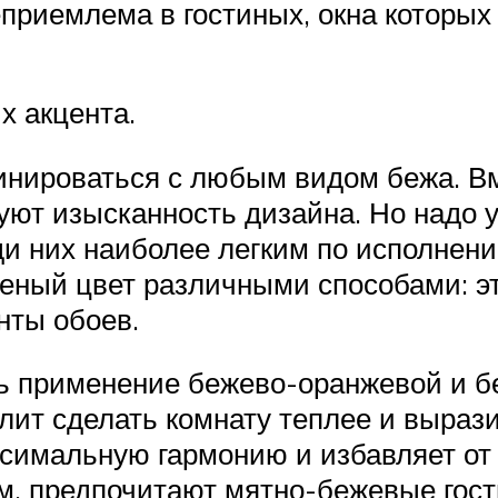
приемлема в гостиных, окна которых 
х акцента.
нироваться с любым видом бежа. Вм
уют изысканность дизайна. Но надо 
и них наиболее легким по исполнен
еный цвет различными способами: это
нты обоев.
ть применение бежево-оранжевой и 
олит сделать комнату теплее и выра
ксимальную гармонию и избавляет о
м, предпочитают мятно-бежевые гост