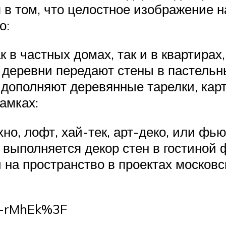
 в том, что целостное изображение 
о:
к в частных домах, так и в квартира
 деревни передают стены в пастельны
р дополняют деревянные тарелки, ка
амках:
хно, лофт, хай-тек, арт-деко, или фь
выполняется декор стен в гостиной
 на пространство в проектах московс
m-rMhEk%3F