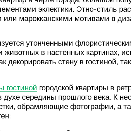
лементами эклектики. Этно-стиль рас
и или марокканскими мотивами в диз
изуется утонченными флористически
 животных в настенных картинах, и
к декорировать стену в гостиной, та
ы гостиной
городской квартиры в рет
в духе середины прошлого века. К н
етки, обрамляющие фотографии, а та
ен: