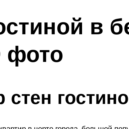
остиной в 
0 фото
р стен гостин
вартир в черте города, большой поп