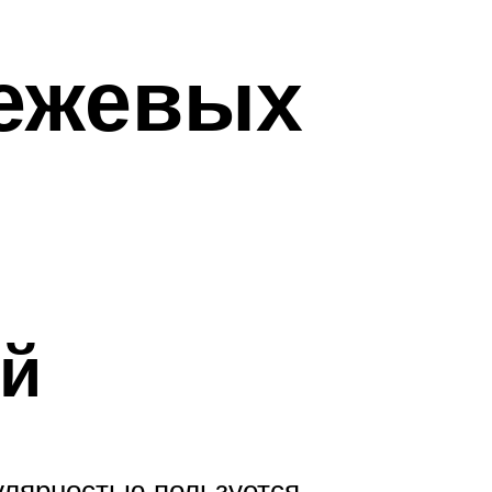
бежевых
ой
улярностью пользуется