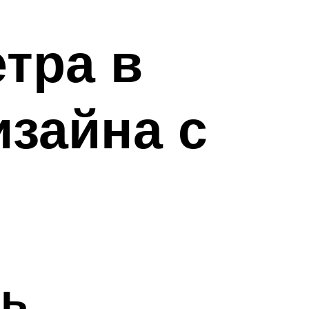
тра в
изайна с
ть