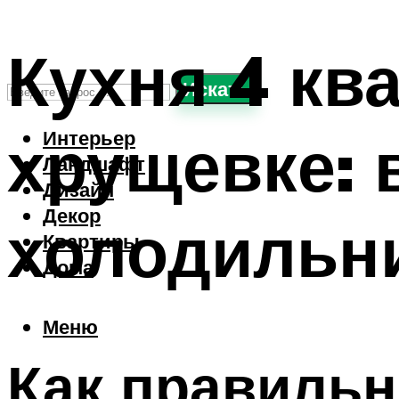
Кухня 4 кв
Искать
хрущевке: 
Интерьер
Ландшафт
Дизайн
Декор
холодильн
Квартиры
Дома
Меню
Как правильн