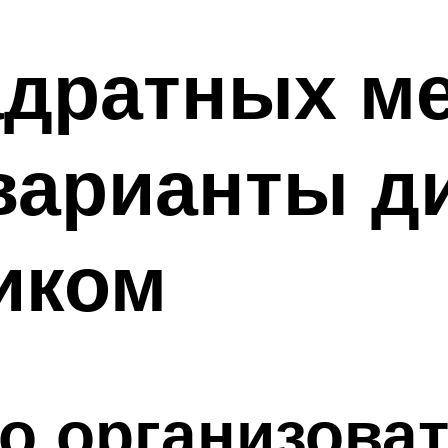
адратных ме
варианты д
иком
о организова