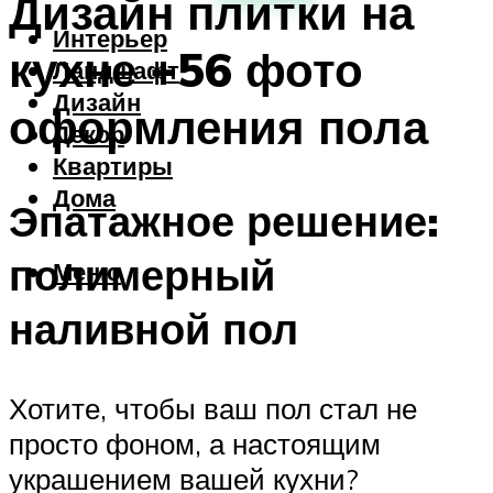
Дизайн плитки на
Интерьер
кухне +56 фото
Ландшафт
Дизайн
оформления пола
Декор
Квартиры
Дома
Эпатажное решение:
полимерный
Меню
наливной пол
Хотите, чтобы ваш пол стал не
просто фоном, а настоящим
украшением вашей кухни?