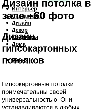
Дизайн потолка в
Интерьер
зале +60 фото
Ландшафт
Дизайн
Декор
Дизайн
Квартиры
Дома
гипсокартонных
потолков
Меню
Гипсокартонные потолки
примечательны своей
универсальностью. Они
устанавливаются в любых