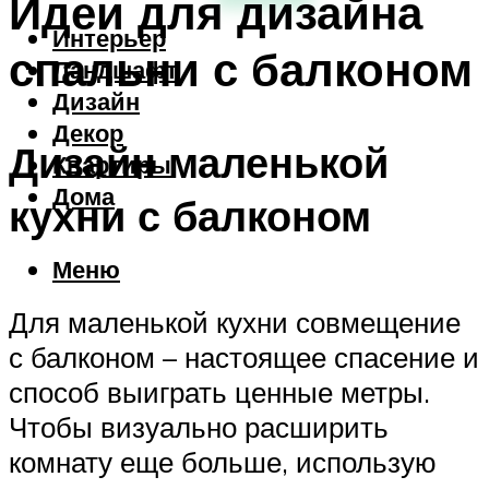
Идеи для дизайна
Интерьер
спальни с балконом
Ландшафт
Дизайн
Декор
Дизайн маленькой
Квартиры
Дома
кухни с балконом
Меню
Для маленькой кухни совмещение
с балконом – настоящее спасение и
способ выиграть ценные метры.
Чтобы визуально расширить
комнату еще больше, использую