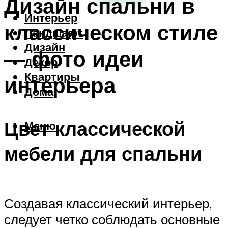
Дизайн спальни в
Интерьер
классическом стиле
Ландшафт
Дизайн
— фото идеи
Декор
Квартиры
интерьера
Дома
Цвет классической
Меню
мебели для спальни
Создавая классический интерьер,
следует четко соблюдать основные