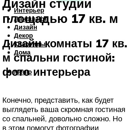
Дизайн студии
Интерьер
площадью 17 кв. м
Ландшафт
Дизайн
Декор
Дизайн комнаты 17 кв.
Квартиры
Дома
м спальни гостиной:
фото интерьера
Меню
Конечно, представить, как будет
выглядеть ваша скромная гостиная
со спальней, довольно сложно. Но
в этом помогут фотографии