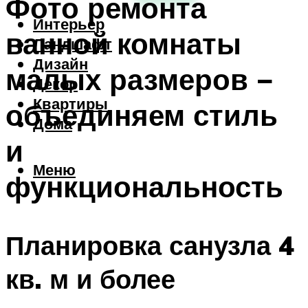
Фото ремонта
Интерьер
ванной комнаты
Ландшафт
Дизайн
малых размеров −
Декор
Квартиры
объединяем стиль
Дома
и
Меню
функциональность
Планировка санузла 4
кв. м и более