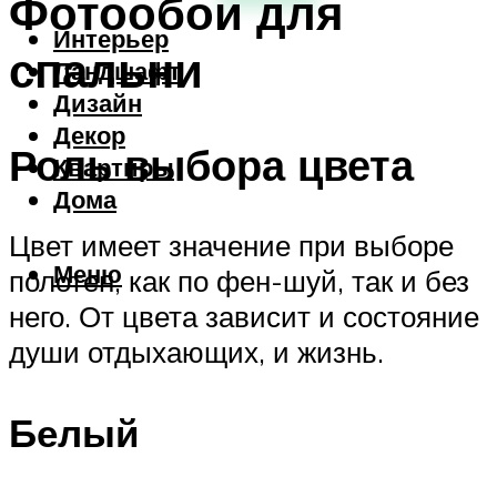
Фотообои для
Интерьер
спальни
Ландшафт
Дизайн
Декор
Роль выбора цвета
Квартиры
Дома
Цвет имеет значение при выборе
Меню
полотен, как по фен-шуй, так и без
него. От цвета зависит и состояние
души отдыхающих, и жизнь.
Белый