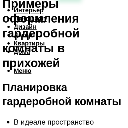
Примеры
Интерьер
оформления
Ландшафт
Дизайн
гардеробной
Декор
Квартиры
комнаты в
Дома
прихожей
Меню
Планировка
гардеробной комнаты
В идеале пространство