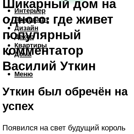
Шикарный дом на
Интерьер
одного: где живет
Ландшафт
Дизайн
популярный
Декор
Квартиры
комментатор
Дома
Василий Уткин
Меню
Уткин был обречён на
успех
Появился на свет будущий король