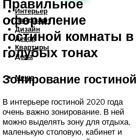
Правильное
Интерьер
оформление
Ландшафт
Дизайн
гостиной комнаты в
Декор
Квартиры
голубых тонах
Дома
Зонирование гостиной
Меню
В интерьере гостиной 2020 года
очень важно зонирование. В ней
можно выделять зону для отдыха,
маленькую столовую, кабинет и