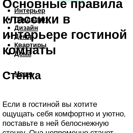
Основные правила
Интерьер
классики в
Ландшафт
Дизайн
интерьере гостиной
Декор
Квартиры
комнаты
Дома
Стенка
Меню
Если в гостиной вы хотите
ощущать себя комфортно и уютно,
поставьте в ней белоснежную
стенку. Она непременно станет