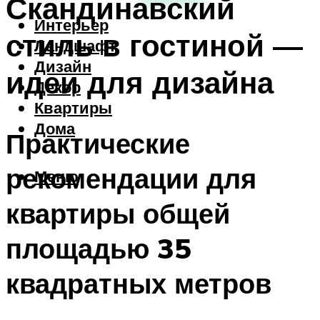
Скандинавский
Интерьер
стиль в гостиной —
Ландшафт
Дизайн
идеи для дизайна
Декор
Квартиры
Дома
Практические
рекомендации для
Меню
квартиры общей
площадью 35
квадратных метров