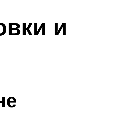
овки и
не