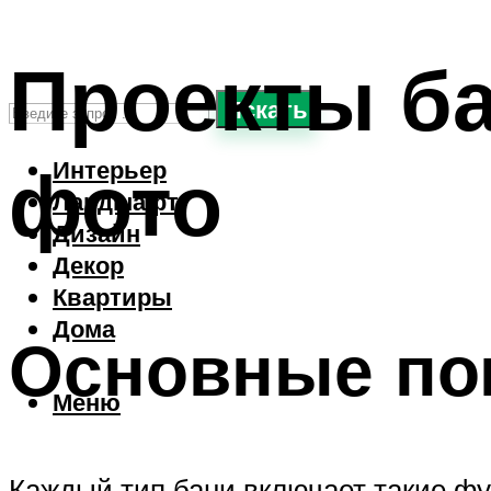
Проекты ба
Искать
фото
Интерьер
Ландшафт
Дизайн
Декор
Квартиры
Дома
Основные по
Меню
Каждый тип бани включает такие ф