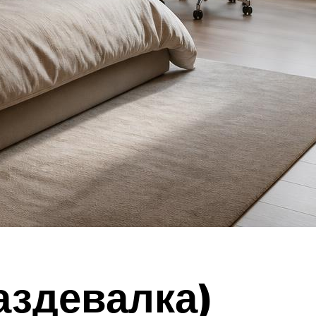
аздевалка)