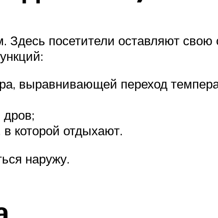
 Здесь посетители оставляют свою о
ункций:
ра, выравнивающей переход темпера
 дров;
 в которой отдыхают.
ься наружу.
а