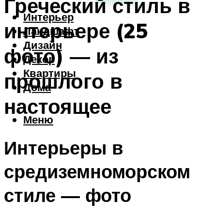
Греческий стиль в
Интерьер
интерьере (25
Ландшафт
Дизайн
фото) — из
Декор
Квартиры
прошлого в
Дома
настоящее
Меню
Интерьеры в
средиземноморском
стиле — фото