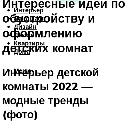
Интересные идеи по
Интерьер
обустройству и
Ландшафт
Дизайн
оформлению
Декор
Квартиры
детских комнат
Дома
Интерьер детской
Меню
комнаты 2022 —
модные тренды
(фото)