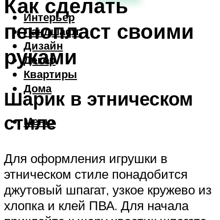
Как сделать
Интерьер
пенопласт своими
Ландшафт
Дизайн
руками
Декор
Квартиры
Дома
Шарик в этническом
стиле
Меню
Для оформления игрушки в
этническом стиле понадобится
джутовый шпагат, узкое кружево из
хлопка и клей ПВА. Для начала