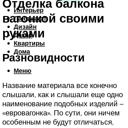
Отделка балкона
Интерьер
вагонкой своими
Ландшафт
Дизайн
руками
Декор
Квартиры
Дома
Разновидности
Меню
Название материала все конечно
слышали, как и слышали еще одно
наименование подобных изделий –
«евровагонка». По сути, они ничем
особенным не будут отличаться,