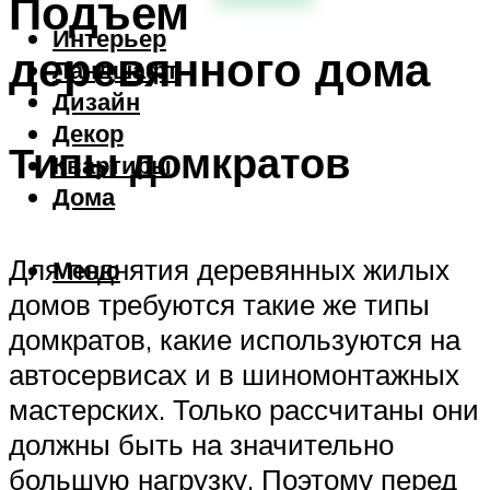
Подъем
Интерьер
деревянного дома
Ландшафт
Дизайн
Декор
Типы домкратов
Квартиры
Дома
Для поднятия деревянных жилых
Меню
домов требуются такие же типы
домкратов, какие используются на
автосервисах и в шиномонтажных
мастерских. Только рассчитаны они
должны быть на значительно
большую нагрузку. Поэтому перед