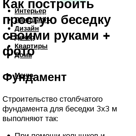
Как построить
Интерьер
простую беседку
Ландшафт
Дизайн
своими руками +
Декор
Квартиры
фото
Дома
Фундамент
Меню
Строительство столбчатого
фундамента для беседки 3х3 м
выполняют так:
При помощи колышков и