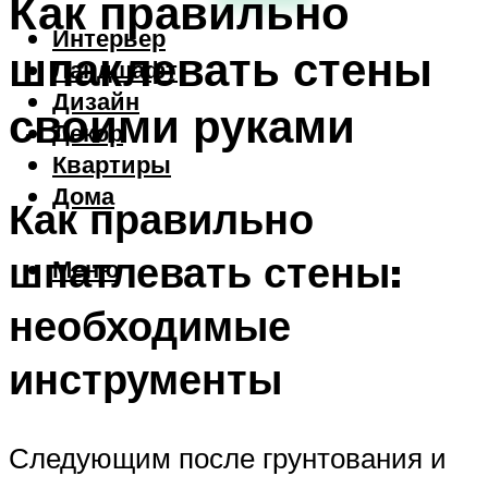
Как правильно
Интерьер
шпаклевать стены
Ландшафт
Дизайн
своими руками
Декор
Квартиры
Дома
Как правильно
шпатлевать стены:
Меню
необходимые
инструменты
Следующим после грунтования и