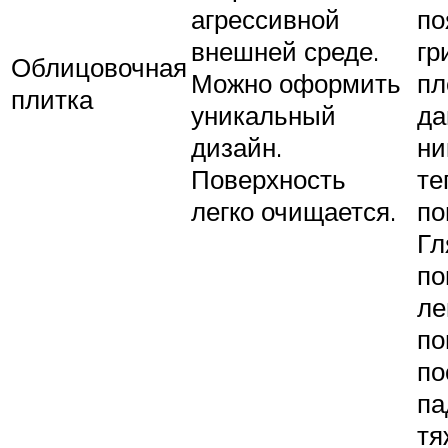
агрессивной
по
внешней среде.
гр
Облицовочная
Можно оформить
пл
плитка
уникальный
д
дизайн.
ни
Поверхность
те
легко очищается.
по
Гл
по
ле
по
по
па
тя