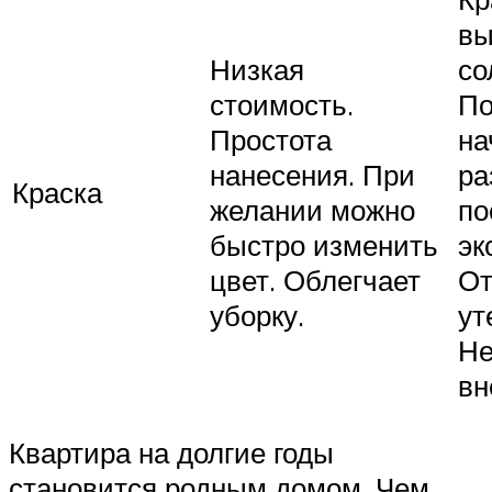
вы
Низкая
со
стоимость.
По
Простота
на
нанесения. При
ра
Краска
желании можно
по
быстро изменить
эк
цвет. Облегчает
От
уборку.
ут
Не
вн
Квартира на долгие годы
становится родным домом. Чем