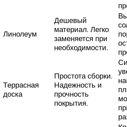
пр
Вы
Дешевый
со
материал. Легко
Линолеум
по
заменяется при
ос
необходимости.
пр
Си
ув
Простота сборки.
на
Террасная
Надежность и
пл
доска
прочность
мо
покрытия.
пр
ра
Кр