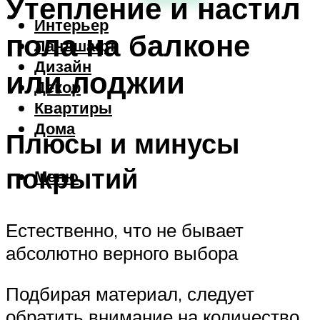
Утепление и настил
Интерьер
пола на балконе
Ландшафт
Дизайн
или лоджии
Декор
Квартиры
Дома
Плюсы и минусы
покрытий
Меню
Естественно, что не бывает
абсолютно верного выбора
Подбирая материал, следует
обратить внимание на количество