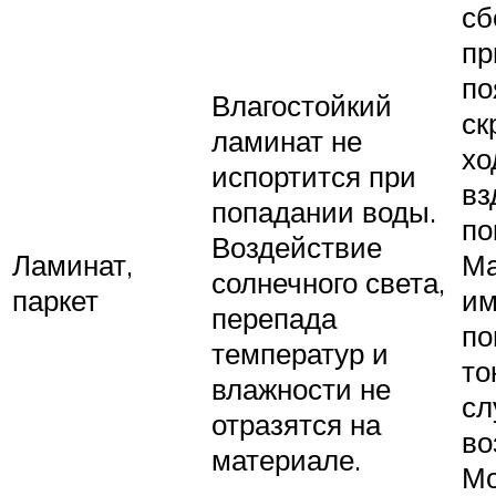
сб
пр
по
Влагостойкий
ск
ламинат не
хо
испортится при
вз
попадании воды.
по
Воздействие
Ламинат,
Ма
солнечного света,
паркет
им
перепада
п
температур и
то
влажности не
сл
отразятся на
во
материале.
М