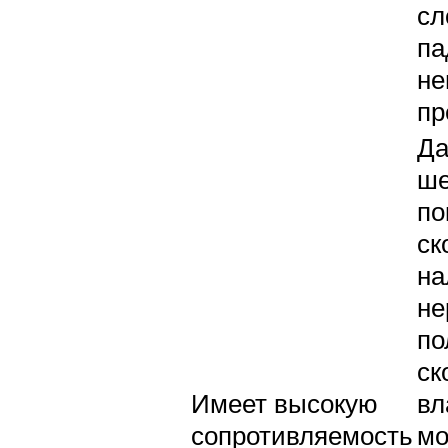
сл
па
не
пр
Д
ш
по
ск
на
не
по
ск
Имеет высокую
вл
сопротивляемость
мо