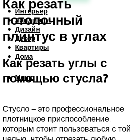
Как резать
Интерьер
потолочный
Ландшафт
Дизайн
плинтус в углах
Декор
Квартиры
Дома
Как резать углы с
помощью стусла?
Меню
Стусло – это профессиональное
плотницкое приспособление,
которым стоит пользоваться с той
целью, чтобы отрезать любую