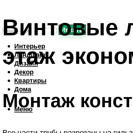
Винтовые 
Искать
этаж эконо
Интерьер
Ландшафт
Дизайн
Декор
Квартиры
Дома
Монтаж конс
Меню
Все части трубы разрезаны на гильз