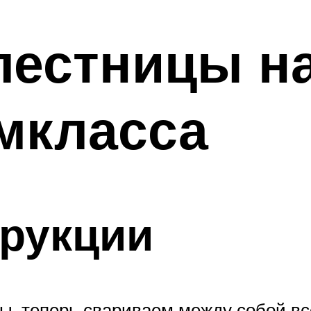
лестницы на
мкласса
трукции
ы, теперь свариваем между собой вс