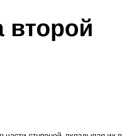
 второй
е части ступеней, вкладывая их в