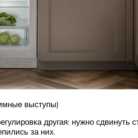
имные выступы)
егулировка другая: нужно сдвинуть ст
епились за них.