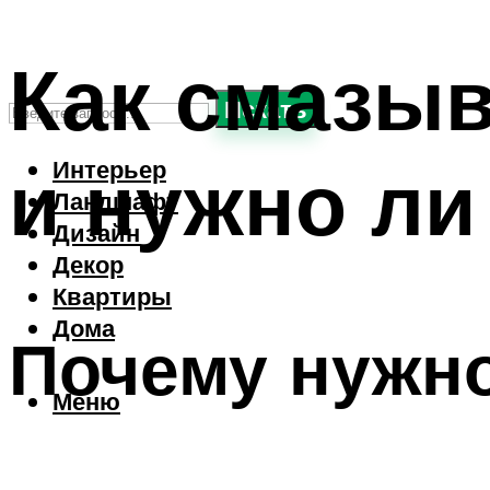
Как смазыв
Искать
и нужно ли
Интерьер
Ландшафт
Дизайн
Декор
Квартиры
Дома
Почему нужно
Меню