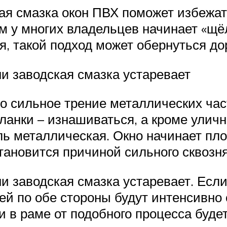
ная смазка окон ПВХ поможет избежа
м у многих владельцев начинает «щё
я, такой подход может обернуться д
и заводская смазка устаревает
то сильное трение металлических час
ланки – изнашиваться, а кроме уличн
ь металлическая. Окно начинает пло
становится причиной сильного сквозн
и заводская смазка устаревает. Если
й по обе стороны будут интенсивно 
и в раме от подобного процесса буде