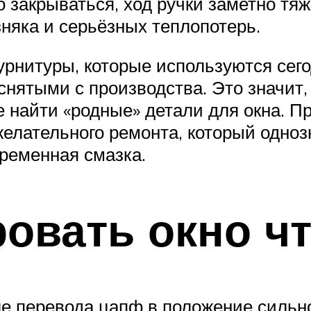
 закрываться, ход ручки заметно тяж
няка и серьёзных теплопотерь.
рнитуры, которые используются сег
нятыми с производства. Это значит,
 найти «родные» детали для окна. П
елательного ремонта, который однозн
временная смазка.
ровать окно ч
ле перевода цапф в положение сильн