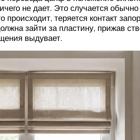
ничего не дает. Это случается обычно
это происходит, теряется контакт зап
лжна зайти за пластину, прижав ство
ещения выдувает.