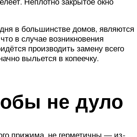
елеет. Неплотно закрытое окно
одня в большинстве домов, являются
 что в случае возникновения
ридётся производить замену всего
ачно выльется в копеечку.
тобы не дуло
ого прижима, не герметичны — из-