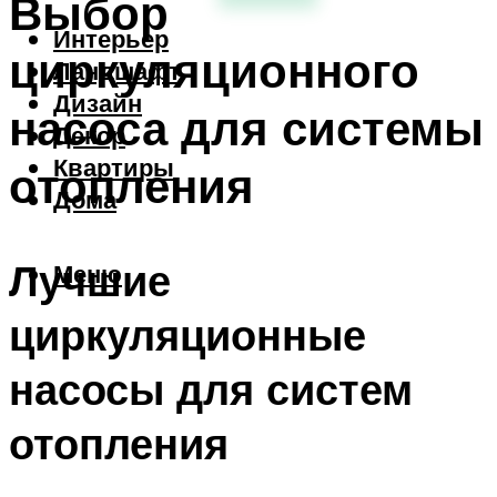
Выбор
Интерьер
циркуляционного
Ландшафт
Дизайн
насоса для системы
Декор
Квартиры
отопления
Дома
Лучшие
Меню
циркуляционные
насосы для систем
отопления