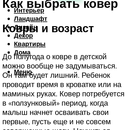
Как выбрать ковер
Интерьер
Ландшафт
Ковры и возраст
Дизайн
Декор
Квартиры
Дома
До полугода о ковре в детской
можно вообще не задумываться.
Меню
Он там будет лишний. Ребенок
проводит время в кроватке или на
маминых руках. Ковер потребуется
в «ползунковый» период, когда
малыш начнет осваивать свои
первые, пусть еще и не совсем