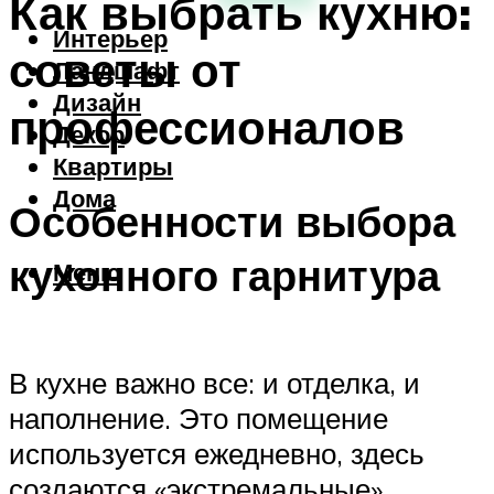
Как выбрать кухню:
Интерьер
советы от
Ландшафт
Дизайн
профессионалов
Декор
Квартиры
Дома
Особенности выбора
кухонного гарнитура
Меню
В кухне важно все: и отделка, и
наполнение. Это помещение
используется ежедневно, здесь
создаются «экстремальные»