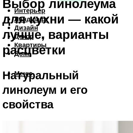
Выбор линолеума
Интерьер
для кухни — какой
Ландшафт
Дизайн
лучше, варианты
Декор
Квартиры
расцветки
Дома
Натуральный
Меню
линолеум и его
свойства