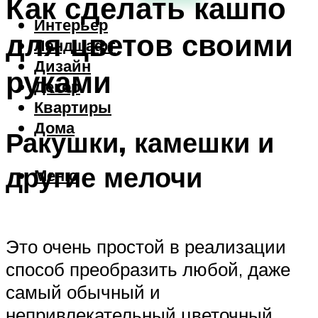
Как сделать кашпо
Интерьер
для цветов своими
Ландшафт
Дизайн
руками
Декор
Квартиры
Дома
Ракушки, камешки и
другие мелочи
Меню
Это очень простой в реализации
способ преобразить любой, даже
самый обычный и
непривлекательный цветочный