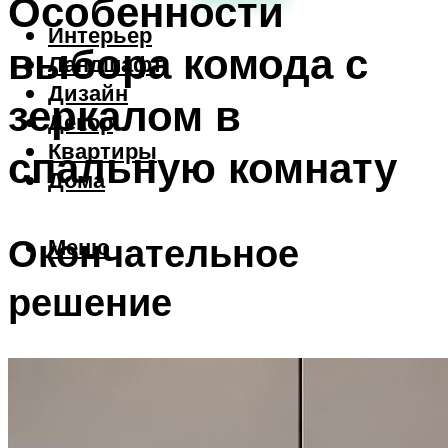
Особенности
Интерьер
выбора комода с
Ландшафт
Дизайн
зеркалом в
Декор
Квартиры
спальную комнату
Дома
Окончательное
Меню
решение