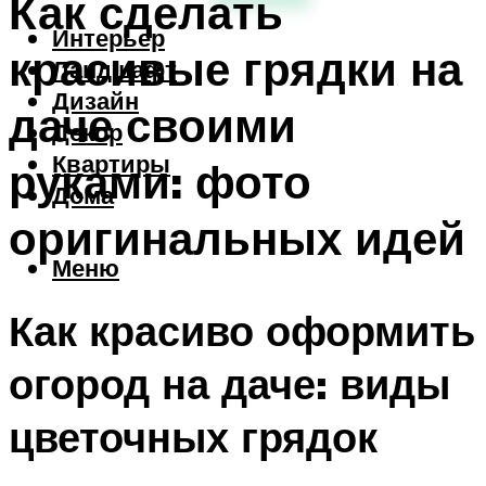
Как сделать
Интерьер
красивые грядки на
Ландшафт
Дизайн
даче своими
Декор
Квартиры
руками: фото
Дома
оригинальных идей
Меню
Как красиво оформить
огород на даче: виды
цветочных грядок