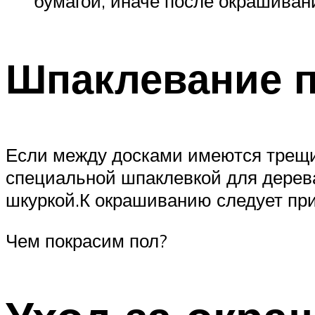
бумагой, иначе после окрашивани
Шпаклевание 
Если между досками имеются трещины
специальной шпаклевкой для дерев
шкуркой.К окрашиванию следует прис
Чем покрасим пол?