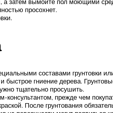
м, а затем вымойте пол моющими сре
лностью просохнет.
вки.
а
ециальными составами грунтовки или
и быстрое гниение дерева. Грунтовы
нужно тщательно просушить.
-консультантом, прежде чем покупать
краской. После грунтования обязате