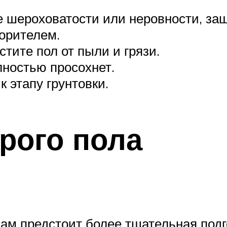
е шероховатости или неровности, за
орителем.
ите пол от пыли и грязи.
лностью просохнет.
к этапу грунтовки.
рого пола
ам предстоит более тщательная подгот