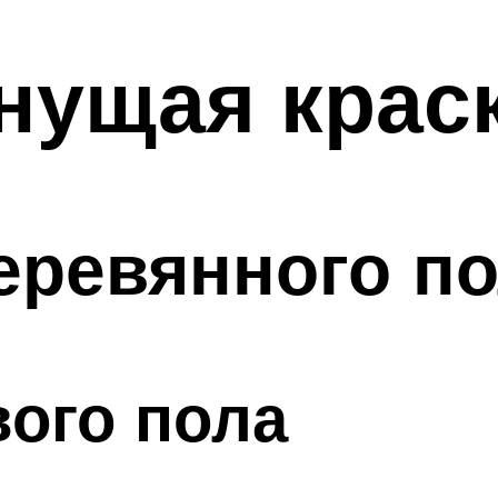
ущая краск
еревянного по
вого пола