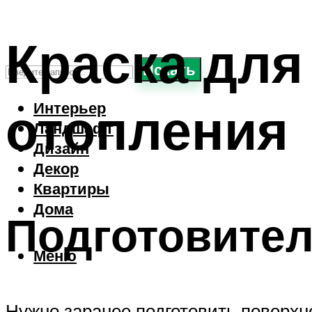
Краска для
Искать
отопления
Интерьер
Ландшафт
Дизайн
Декор
Квартиры
Дома
Подготовите
Меню
Нужно заранее подготовить поверхно