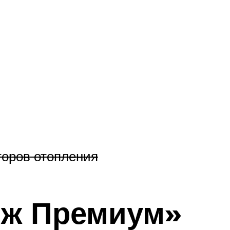
торов отопления
иж Премиум»