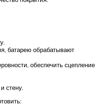
у.
тия, батарею обрабатывают
еровности, обеспечить сцепление
и стену.
отовить: