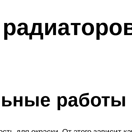
 радиаторов
льные работы
сть для окраски. От этого зависит к