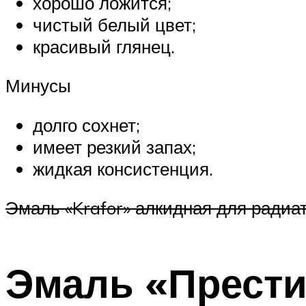
хорошо ложится;
чистый белый цвет;
красивый глянец.
Минусы
долго сохнет;
имеет резкий запах;
жидкая консистенция.
Эмаль «Krafor» алкидная для радиа
Эмаль «Прест