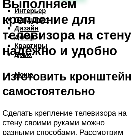
Выполняем
Интерьер
крепление для
Ландшафт
Дизайн
телевизора на стену
Декор
Квартиры
надёжно и удобно
Дома
Изготовить кронштейн
Меню
самостоятельно
Сделать крепление телевизора на
стену своими руками можно
разными способами. Рассмотрим