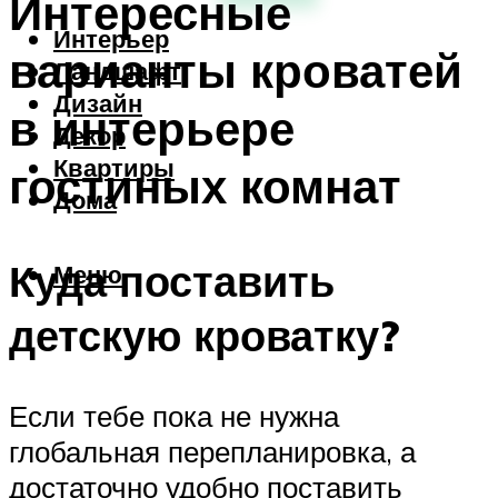
Интересные
Интерьер
варианты кроватей
Ландшафт
Дизайн
в интерьере
Декор
Квартиры
гостиных комнат
Дома
Куда поставить
Меню
детскую кроватку?
Если тебе пока не нужна
глобальная перепланировка, а
достаточно удобно поставить