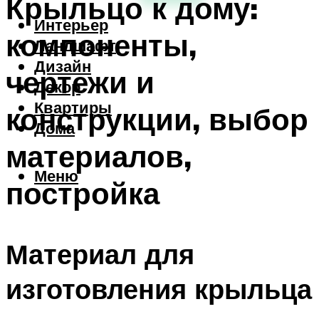
Крыльцо к дому:
Интерьер
компоненты,
Ландшафт
Дизайн
чертежи и
Декор
Квартиры
конструкции, выбор
Дома
материалов,
Меню
постройка
Материал для
изготовления крыльца