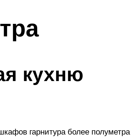
етра
ая кухню
 шкафов гарнитура более полуметра