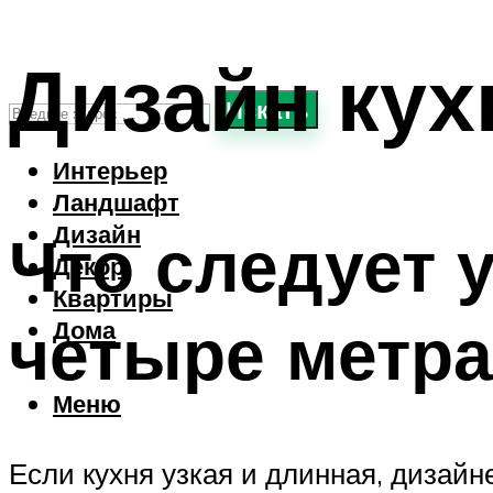
Дизайн кух
Искать
Интерьер
Ландшафт
Дизайн
Что следует 
Декор
Квартиры
четыре метра
Дома
Меню
Если кухня узкая и длинная, дизай