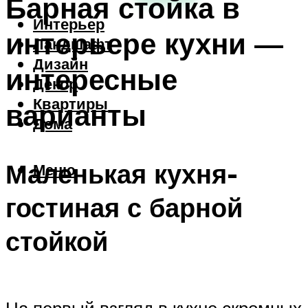
Барная стойка в
Интерьер
интерьере кухни —
Ландшафт
Дизайн
интересные
Декор
Квартиры
варианты
Дома
Маленькая кухня-
Меню
гостиная с барной
стойкой