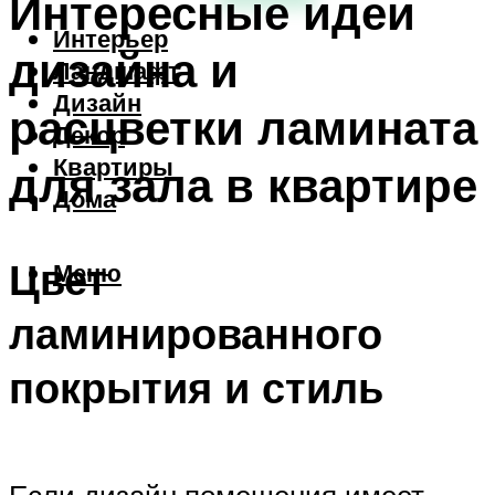
Интересные идеи
Интерьер
дизайна и
Ландшафт
Дизайн
расцветки ламината
Декор
Квартиры
для зала в квартире
Дома
Цвет
Меню
ламинированного
покрытия и стиль