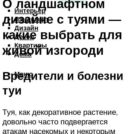
О ландшафтном
Интерьер
дизайне с туями —
Ландшафт
Дизайн
какие выбрать для
Декор
Квартиры
живой изгороди
Дома
Вредители и болезни
Меню
туи
Туя, как декоративное растение,
довольно часто подвергается
атакам насекомых и некоторым